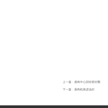
上一篇 :
盾构中心回转密封圈
下一篇 :
盾构机推进油封