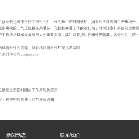
机修理包
也可用于防尘密封元件，作为防尘密封圈使用。如果处于环境粉尘严重场合
械多用橡胶，气压机械多用毛毡，飞机和寒带工作的油缸为了对付活塞杆外部结冰而
护工程液压机械设备有很大的重要关系，其功能要把油腔和外界隔离，内外封油，防
构机密封件的问题，就在桂祺
密封件厂家
批发网哦！
封件公司guiqimf.com
见活塞星型密封圈的工作原理及应用
宣：桂祺密封喜迎元旦节放假通知
新闻动态
联系我们