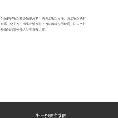
，为保护好密封圈必须使用专门的防尘密封元件。防尘密封的材
用金属，化工部门为防止活塞杆上的粘着物也用金属。防尘密封
止外物的污染物侵入影响设备运转。
扫一扫关注微信