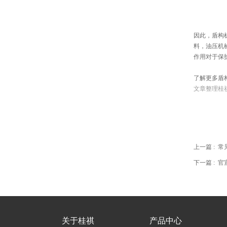
因此，
盾构
料，油压机
作用对于保
了解更多盾
文章整理桂祺密
上一篇 :
常
下一篇 :
官
关于桂祺
产品中心