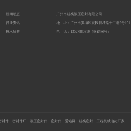
新闻动态
广州市桂祺液压密封有限公司
行业资讯
地 址：广州市黄埔区夏园新圩路十二巷2号101
技术解答
电 话：13527880819（微信同号）
密封件
密封件厂
液压密封件
密封件
爱站网
桂祺密封
工程机械油封厂家