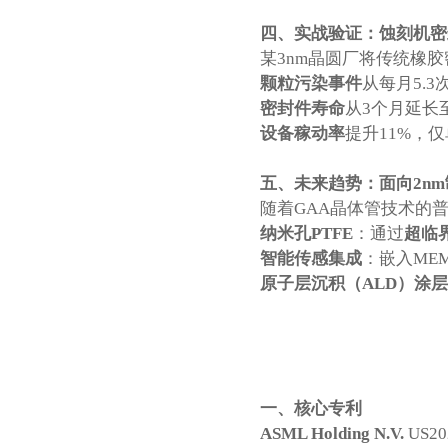
四、实战验证：蚀刻机密
某3nm晶圆厂将传统橡
颗粒污染事件
从每月5.
密封件寿命
从3个月延长至
设备稼动率
提升11%，
五、未来趋势：面向2n
随着GAA晶体管技术的
纳米孔PTFE
：通过
超临
智能传感集成
：嵌入ME
原子层沉积（ALD）涂层
一、核心专利
ASML Holding N.V.
US20