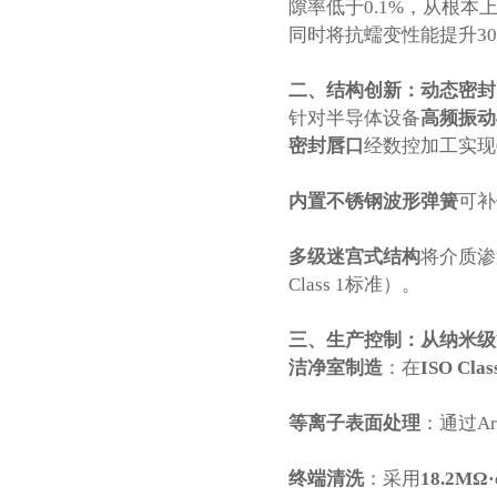
隙率低于0.1%，从根本
同时将抗蠕变性能提升3
二、结构创新：动态密封
针对半导体设备
高频振动
密封唇口
经数控加工实现
内置不锈钢波形弹簧
可补
多级迷宫式结构
将介质渗透
Class 1标准）。
三、生产控制：从纳米级
洁净室制造
：在
ISO Cla
等离子表面处理
：通过A
终端清洗
：采用
18.2M