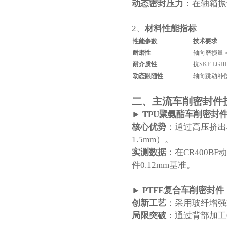
动态密封压力
‌：在轴箱
2、‌
材料性能指标
性能参数
技术要求
耐磨性
轴向磨损量＜0
耐介质性
抗SKF LG
动态跟随性
轴向跳动补偿
二、
主流车削密封件
► TPU聚氨酯车削密封
核心优势
‌：通过高压挤
1.5mm）。
实测数据
‌：在CR400B
件0.12mm基准。
► PTFE复合车削
密封件
创新工艺
‌：采用玻纤增强
局限突破
‌：通过背部加工