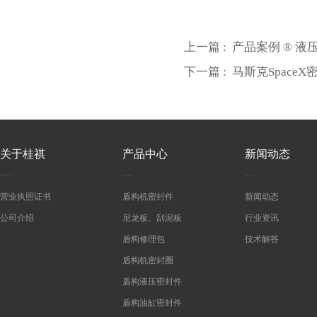
上一篇 :
产品案例 ® 
下一篇 :
马斯克Space
关于桂祺
产品中心
新闻动态
营业执照证书
盾构机密封件
新闻动态
公司介绍
尼龙板、刮泥板
行业资讯
盾构修理包
技术解答
盾构机密封圈
盾构液压密封件
盾构油缸密封件