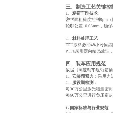
三、
制造工艺关键控
1、‌
精密车削技术
密封面粗糙度控制8μm（国标G
轮廓公差±0.03mm，确
2、‌
材料处理工艺
TPU原料必经48小时恒
PTFE采用定向结晶处
四、
装车应用规范
依据《高速动车组轴箱轴承维护
1、‌
安装预紧力
‌：采用力
2、‌
服役期检测
‌：
每30万公里激光测量密封
每60万公里进行负压密封
1. 国家标准与行业规范